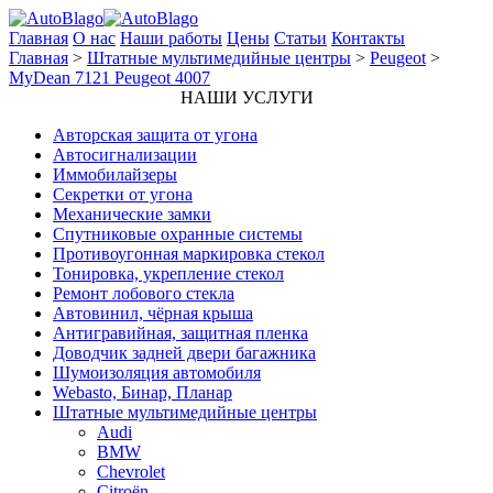
Главная
О нас
Наши работы
Цены
Статьи
Контакты
Главная
>
Штатные мультимедийные центры
>
Peugeot
>
MyDean 7121 Peugeot 4007
НАШИ УСЛУГИ
Авторская защита от угона
Автосигнализации
Иммобилайзеры
Секретки от угона
Механические замки
Спутниковые охранные системы
Противоугонная маркировка стекол
Тонировка, укрепление стекол
Ремонт лобового стекла
Автовинил, чёрная крыша
Антигравийная, защитная пленка
Доводчик задней двери багажника
Шумоизоляция автомобиля
Webasto, Бинар, Планар
Штатные мультимедийные центры
Audi
BMW
Chevrolet
Citroёn