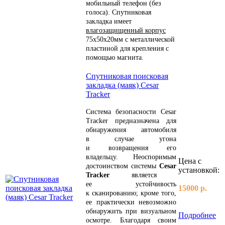
мобильный телефон (без
голоса). Cпутниковая
закладка имеет
влагозащищенный корпус
75х50х20мм с металлической
пластиной для крепления с
помощью магнита.
Спутниковая поисковая
закладка (маяк) Cesar
Tracker
Система безопасности Cesar
Tracker предназначена для
обнаружения автомобиля
в случае угона
и возвращения его
владельцу.
Неоспоримым
Цена с
достоинством системы
Cesar
установкой:
Tracker
является
ее устойчивость
15000 р.
к сканированию; кроме того,
ее практически невозможно
обнаружить при визуальном
Подробнее
осмотре.
Благодаря своим