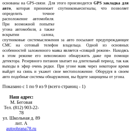
основаны на GPS-связи. Для этого производится
GPS закладка для
авто
, которая принимает спутниковые
сигналы, что позволяет
определить точное
расположение автомобиля.
При возможной попытке
угона автомобиля, а также
вскрытии салона,
спутниковые системы
слежения за авто посылают предупреждающее
СМС на сотовый телефон владельца. Одной из основных
особенностей заложенного маяка является «спящий режим». Находясь
в этом режиме его невозможно обнаружить даже при помощи
детектора. Резервного питания хватает на длительный период, так как
выходы в эфир очень редки. При угоне маяк через некоторое время
выйдет на связь и укажет свое местоположение. Оборудуя в своем
авто подобные системы обнаружения, вы будете защищены от угона.
Показано с 1 по 9 из 9 (всего страниц - 1)
Наш адрес:
М. Беговая
Тел. (812) 903-22-
78
ул. Школьная д. 89
лит. А
autoohrana78.ru