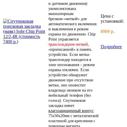
и датчиком движения)
укомплектована
миниатюрным
Цена с
брелком-«меткой» для
установкой:
автоматического включения
и выключения в режим
8900 р.
охраны по движению. Chip
Point управляется
транспондером-меткой
,
Подробнее
«прописанной» в память
устройства. Если метка-
транспондер находится в
зоне опознавания – режим
охраны отключен. Если
устройство обнаружит
движение при отсутствии
метки, оно оповестит
владельца звонком на его
мобильный телефон (без
голоса). Cпутниковая
закладка имеет
влагозащищенный корпус
75х50х20мм с металлической
пластиной для крепления с
помощью магнита.