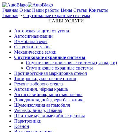
Главная
О нас
Наши работы
Цены
Статьи
Контакты
Главная
>
Спутниковые охранные системы
НАШИ УСЛУГИ
Авторская защита от угона
Автосигнализации
Иммобилайзеры
Секретки от угона
Механические замки
Спутниковые охранные системы
Спутниковые поисковые системы (закладки)
Спутниковые охранные системы
Противоугонная маркировка стекол
Тонировка, укрепление стекол
Ремонт лобового стекла
Автовинил, чёрная крыша
Антигравийная, защитная пленка
Доводчик задней двери багажника
Шумоизоляция автомобиля
Webasto, Бинар, Планар
Штатные мультимедийные центры
Парктроники
Ксенон
Видеорегистраторы