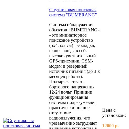
Спутниковая поисковая
система "BUMERANG"
Система обнаружения
объектов «BUMERANG»
- это миниатюрное
поисковое устройство
(5х4,5х2 см) - закладка,
включающая в себя
высокочувствительный
GPS-приемник, GSM-
модем и резервный
источник питания (до 3-х
месяцев работы).
Подзаряжается от
бортового напряжения
12-24 вольт. Принцип
функционирования
системы подразумевает
практически полное
Цена с
отсутствие
установкой:
радиоизлучения, что
чрезвычайно затрудняет
12000 р.
выявление устройства в