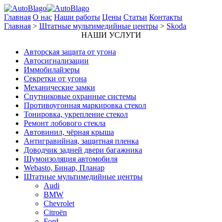
Главная
О нас
Наши работы
Цены
Статьи
Контакты
Главная
>
Штатные мультимедийные центры
>
Skoda
НАШИ УСЛУГИ
Авторская защита от угона
Автосигнализации
Иммобилайзеры
Секретки от угона
Механические замки
Спутниковые охранные системы
Противоугонная маркировка стекол
Тонировка, укрепление стекол
Ремонт лобового стекла
Автовинил, чёрная крыша
Антигравийная, защитная пленка
Доводчик задней двери багажника
Шумоизоляция автомобиля
Webasto, Бинар, Планар
Штатные мультимедийные центры
Audi
BMW
Chevrolet
Citroёn
Ford