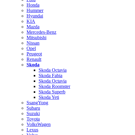
Honda
Hummer
Hyundai
KIA
Mazda
Mercedes-Benz
Mitsubishi
Nissan
Opel
Peugeot
Renault
Skoda
Skoda Octavia
Skoda Fabia
Skoda Octavia
Skoda Roomster
Skoda Superb
Skoda Yeti
SsangYong
Subaru
Suzuki
Toyota
VolksWagen
Lexus