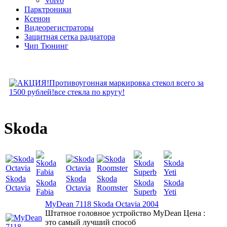
Volvo
Парктроники
Ксенон
Видеорегистраторы
Защитная сетка радиатора
Чип Тюнинг
Skoda
Skoda
Skoda
Skoda
Skoda
Skoda
Skoda
Octavia
Octavia
Roomster
Fabia
Superb
Yeti
MyDean 7118 Skoda Octavia 2004
Штатное головное устройство MyDean
Цена :
это самый лучший способ