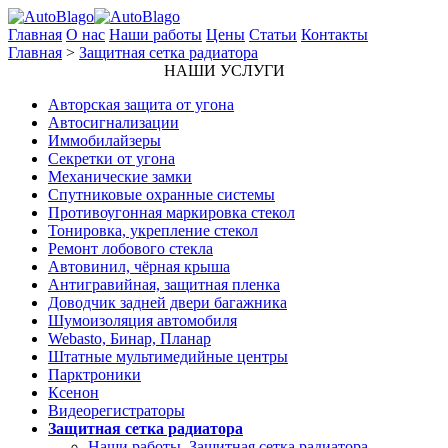
Главная
О нас
Наши работы
Цены
Статьи
Контакты
Главная
>
Защитная сетка радиатора
НАШИ УСЛУГИ
Авторская защита от угона
Автосигнализации
Иммобилайзеры
Секретки от угона
Механические замки
Спутниковые охранные системы
Противоугонная маркировка стекол
Тонировка, укрепление стекол
Ремонт лобового стекла
Автовинил, чёрная крыша
Антигравийная, защитная пленка
Доводчик задней двери багажника
Шумоизоляция автомобиля
Webasto, Бинар, Планар
Штатные мультимедийные центры
Парктроники
Ксенон
Видеорегистраторы
Защитная сетка радиатора
Наши работы. Защитная сетка радиатора