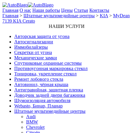
Главная
О нас
Наши работы
Цены
Статьи
Контакты
Главная
>
Штатные мультимедийные центры
>
KIA
>
MyDean
7139 KIA Cerato
НАШИ УСЛУГИ
Авторская защита от угона
Автосигнализации
Иммобилайзеры
Секретки от угона
Механические замки
Спутниковые охранные системы
Противоугонная маркировка стекол
Тонировка, укрепление стекол
Ремонт лобового стекла
Автовинил, чёрная крыша
Антигравийная, защитная пленка
Доводчик задней двери багажника
Шумоизоляция автомобиля
Webasto, Бинар, Планар
Штатные мультимедийные центры
Audi
BMW
Chevrolet
Citroёn