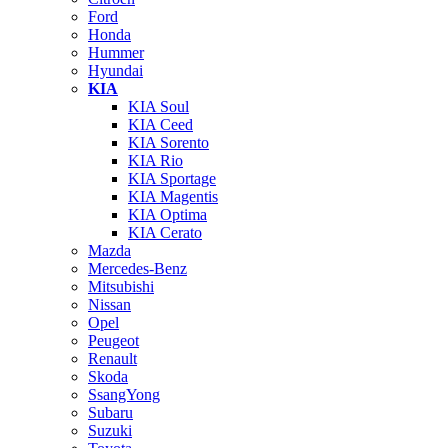
Ford
Honda
Hummer
Hyundai
KIA
KIA Soul
KIA Ceed
KIA Sorento
KIA Rio
KIA Sportage
KIA Magentis
KIA Optima
KIA Cerato
Mazda
Mercedes-Benz
Mitsubishi
Nissan
Opel
Peugeot
Renault
Skoda
SsangYong
Subaru
Suzuki