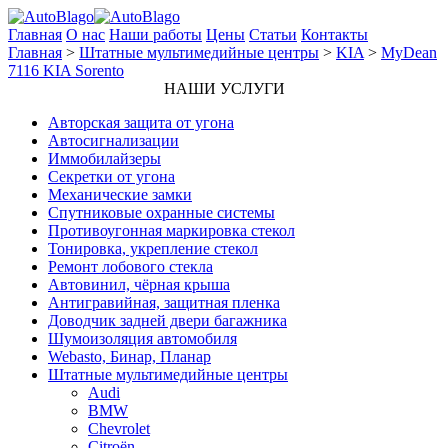
Главная
О нас
Наши работы
Цены
Статьи
Контакты
Главная
>
Штатные мультимедийные центры
>
KIA
>
MyDean
7116 KIA Sorento
НАШИ УСЛУГИ
Авторская защита от угона
Автосигнализации
Иммобилайзеры
Секретки от угона
Механические замки
Спутниковые охранные системы
Противоугонная маркировка стекол
Тонировка, укрепление стекол
Ремонт лобового стекла
Автовинил, чёрная крыша
Антигравийная, защитная пленка
Доводчик задней двери багажника
Шумоизоляция автомобиля
Webasto, Бинар, Планар
Штатные мультимедийные центры
Audi
BMW
Chevrolet
Citroёn