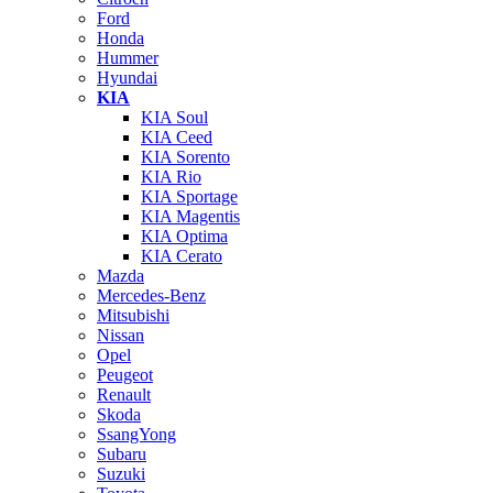
Ford
Honda
Hummer
Hyundai
KIA
KIA Soul
KIA Ceed
KIA Sorento
KIA Rio
KIA Sportage
KIA Magentis
KIA Optima
KIA Cerato
Mazda
Mercedes-Benz
Mitsubishi
Nissan
Opel
Peugeot
Renault
Skoda
SsangYong
Subaru
Suzuki