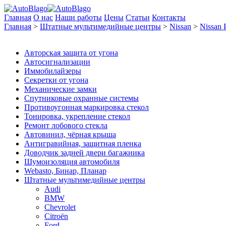
Главная
О нас
Наши работы
Цены
Статьи
Контакты
Главная
>
Штатные мультимедийные центры
>
Nissan
>
Nissan 
Авторская защита от угона
Автосигнализации
Иммобилайзеры
Секретки от угона
Механические замки
Спутниковые охранные системы
Противоугонная маркировка стекол
Тонировка, укрепление стекол
Ремонт лобового стекла
Автовинил, чёрная крыша
Антигравийная, защитная пленка
Доводчик задней двери багажника
Шумоизоляция автомобиля
Webasto, Бинар, Планар
Штатные мультимедийные центры
Audi
BMW
Chevrolet
Citroёn
Ford