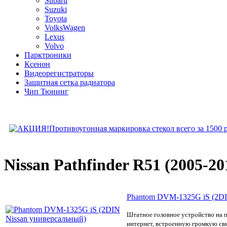
Subaru
Suzuki
Toyota
VolksWagen
Lexus
Volvo
Парктроники
Ксенон
Видеорегистраторы
Защитная сетка радиатора
Чип Тюнинг
Nissan Pathfinder R51 (2005-20
Phantom DVM-1325G iS (2DI
Штатное головное устройство на 
интернет, встроенную громкую свя