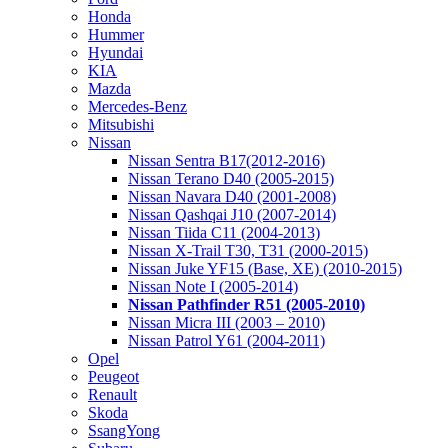
Honda
Hummer
Hyundai
KIA
Mazda
Mercedes-Benz
Mitsubishi
Nissan
Nissan Sentra B17(2012-2016)
Nissan Terano D40 (2005-2015)
Nissan Navara D40 (2001-2008)
Nissan Qashqai J10 (2007-2014)
Nissan Tiida C11 (2004-2013)
Nissan X-Trail T30, T31 (2000-2015)
Nissan Juke YF15 (Base, XE) (2010-2015)
Nissan Note I (2005-2014)
Nissan Pathfinder R51 (2005-2010)
Nissan Micra III (2003 – 2010)
Nissan Patrol Y61 (2004-2011)
Opel
Peugeot
Renault
Skoda
SsangYong