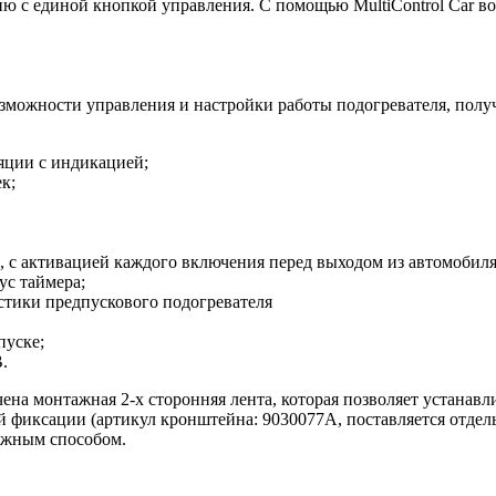
ню с единой кнопкой управления. С помощью MultiControl Car в
возможности управления и настройки работы подогревателя, пол
ции с индикацией;
к;
с активацией каждого включения перед выходом из автомобиля
ус таймера;
тики предпускового подогревателя
пуске;
.
ючена монтажная 2-х сторонняя лента, которая позволяет устана
фиксации (артикул кронштейна: 9030077A, поставляется отдел
ружным способом.