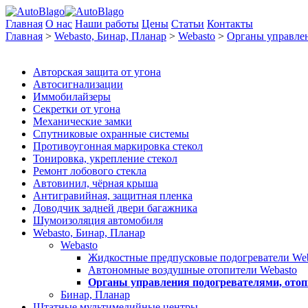
Главная
О нас
Наши работы
Цены
Статьи
Контакты
Главная
>
Webasto, Бинар, Планар
>
Webasto
>
Органы управлен
Авторская защита от угона
Автосигнализации
Иммобилайзеры
Секретки от угона
Механические замки
Спутниковые охранные системы
Противоугонная маркировка стекол
Тонировка, укрепление стекол
Ремонт лобового стекла
Автовинил, чёрная крыша
Антигравийная, защитная пленка
Доводчик задней двери багажника
Шумоизоляция автомобиля
Webasto, Бинар, Планар
Webasto
Жидкостные предпусковые подогреватели Web
Автономные воздушные отопители Webasto
Органы управления подогревателями, отоп
Бинар, Планар
Штатные мультимедийные центры