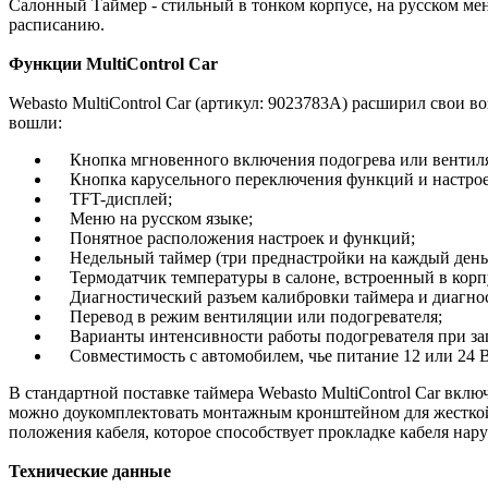
Салонный Таймер - стильный в тонком корпусе, на русском ме
расписанию.
Функции MultiControl Car
Webasto MultiControl Car (артикул: 9023783A) расширил свои 
вошли:
Кнопка мгновенного включения подогрева или вентиля
Кнопка карусельного переключения функций и настрое
TFT-дисплей;
Меню на русском языке;
Понятное расположения настроек и функций;
Недельный таймер (три преднастройки на каждый день, 
Термодатчик температуры в салоне, встроенный в корп
Диагностический разъем калибровки таймера и диагнос
Перевод в режим вентиляции или подогревателя;
Варианты интенсивности работы подогревателя при за
Совместимость с автомобилем, чье питание 12 или 24 В
В стандартной поставке таймера Webasto MultiControl Car вкл
можно доукомплектовать монтажным кронштейном для жесткой 
положения кабеля, которое способствует прокладке кабеля на
Технические данные