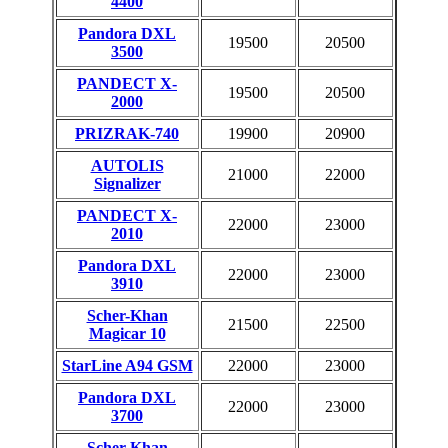
4400
Pandora DXL
19500
20500
3500
PANDECT X-
19500
20500
2000
PRIZRAK-740
19900
20900
AUTOLIS
21000
22000
Signalizer
PANDECT X-
22000
23000
2010
Pandora DXL
22000
23000
3910
Scher-Khan
21500
22500
Magicar 10
StarLine A94 GSM
22000
23000
Pandora DXL
22000
23000
3700
Scher-Khan