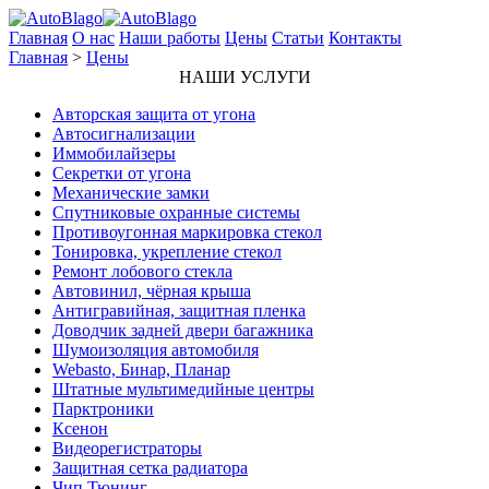
Главная
О нас
Наши работы
Цены
Статьи
Контакты
Главная
>
Цены
НАШИ УСЛУГИ
Авторская защита от угона
Автосигнализации
Иммобилайзеры
Секретки от угона
Механические замки
Спутниковые охранные системы
Противоугонная маркировка стекол
Тонировка, укрепление стекол
Ремонт лобового стекла
Автовинил, чёрная крыша
Антигравийная, защитная пленка
Доводчик задней двери багажника
Шумоизоляция автомобиля
Webasto, Бинар, Планар
Штатные мультимедийные центры
Парктроники
Ксенон
Видеорегистраторы
Защитная сетка радиатора
Чип Тюнинг