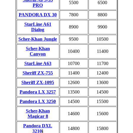
5500
6500
PRO
PANDORA DX 30
7800
8800
StarLine A61
8900
9900
Dialog
Scher-Khan Jungle
9500
10500
Scher-Khan
10400
11400
Canyon
StarLine A63
10700
11700
Sheriff ZX-755
11400
12400
Sheriff ZX-1095
12600
13600
Pandora LX 3257
13500
14500
Pandora LX 3250
14500
15500
Scher-Khan
14600
15600
Magicar 8
Pandora DXL
14800
15800
3210
i