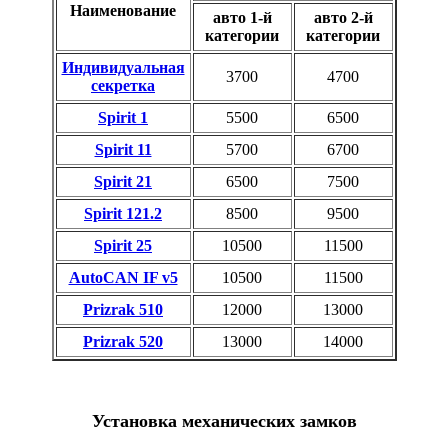
Наименование
авто 1-й
авто 2-й
категории
категории
Индивидуальная
3700
4700
секретка
Spirit 1
5500
6500
Spirit 11
5700
6700
Spirit 21
6500
7500
Spirit 121.2
8500
9500
Spirit 25
10500
11500
AutoCAN IF v5
10500
11500
Prizrak 510
12000
13000
Prizrak 520
13000
14000
Установка механических замков