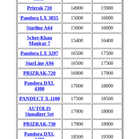
Prizrak 710
14900
15900
Pandora LX 3055
15000
16000
Starline A64
15000
16000
Scher-Khan
15400
16400
Magicar 7
Pandora LX 3297
16500
17500
StarLine A94
16500
17500
PRIZRAK-720
16900
17900
Pandora DXL
17000
18000
4300
PANDECT X-1100
17500
18500
AUTOLIS
17900
18900
Signalizer Set
PRIZRAK-730
17900
18900
Pandora DXL
18500
19500