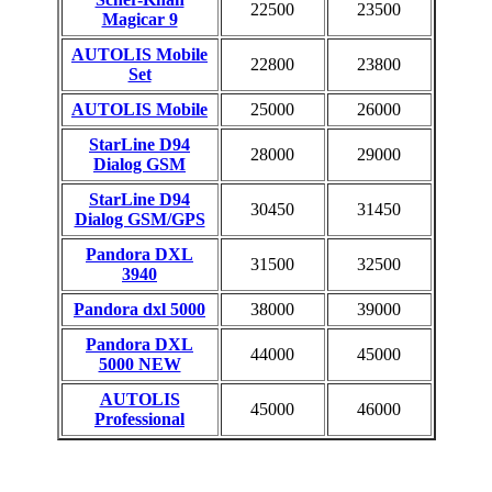
22500
23500
Magicar 9
AUTOLIS Mobile
22800
23800
Set
AUTOLIS Mobile
25000
26000
StarLine D94
28000
29000
Dialog GSM
StarLine D94
30450
31450
Dialog GSM/GPS
Pandora DXL
31500
32500
3940
Pandora dxl 5000
38000
39000
Pandora DXL
44000
45000
5000 NEW
AUTOLIS
45000
46000
Professional